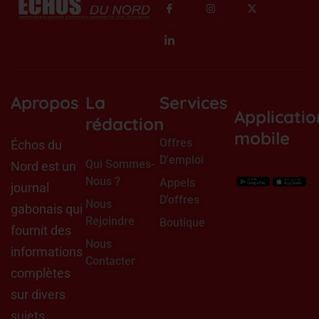
c
c
n
-
o
o
s
t
n
n
t
w
-
-
a
i
f
l
g
t
a
i
r
t
c
n
a
e
e
k
m
r
b
e
o
d
Apropos
La
Services
o
i
Applicatio
k
n
rédaction
mobile
Offres
Échos du
D'emploi
Qui Sommes-
Nord est un
Nous ?
Appels
journal
D'offres
Nous
gabonais qui
Rejoindre
Boutique
fournit des
Nous
informations
Contacter
complètes
sur divers
sujets,