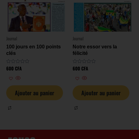
Journal
Journal
100 jours en 100 points
Notre essor vers la
clés
félicité
600
CFA
600
CFA
Note
Note
0
0
sur
sur
5
5
Ajouter au panier
Ajouter au panier
I
I
I
X