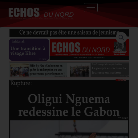
Aller
au
contenu
quantité
de
Oligui
Nguema
redessine
le
Gabon