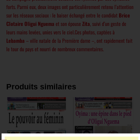
forts. Parmi eux, deux images ont particulièrement retenu l’attention
sur les réseaux sociaux : le baiser échangé entre le candidat
Brice
Clotaire Oligui Nguema
et son épouse
Zita
, suivi d’un geste de
leurs mains levées, unies vers le ciel.Ces photos, captées à
Lebamba
– ville natale de la Première dame –, ont rapidement fait
le tour du pays et nourri de nombreux commentaires.
Produits similaires