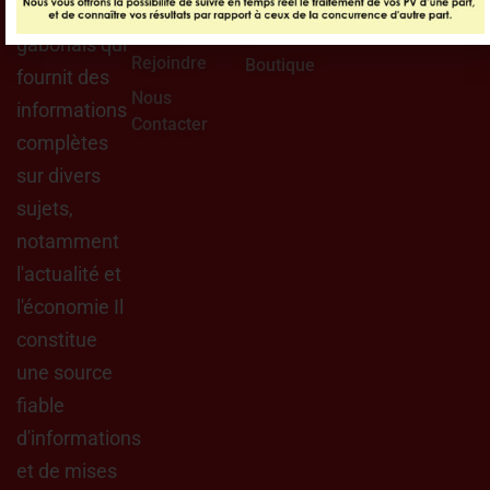
Nous ?
Appels
journal
D'offres
Nous
gabonais qui
Rejoindre
Boutique
fournit des
Nous
informations
Contacter
complètes
sur divers
sujets,
notamment
l'actualité et
l'économie Il
constitue
une source
fiable
d'informations
et de mises