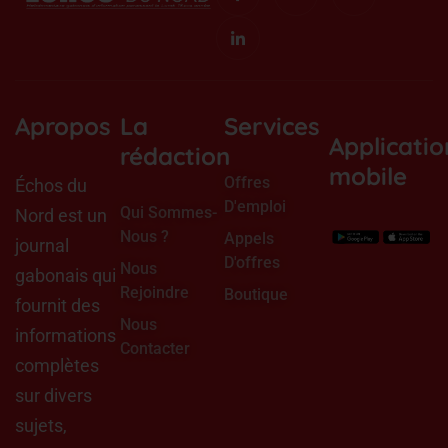
o
o
s
t
n
n
t
w
-
-
a
i
f
l
g
t
a
i
r
t
c
n
a
e
e
k
m
r
b
e
o
d
Apropos
La
Services
o
i
Applicatio
k
n
rédaction
mobile
Offres
Échos du
D'emploi
Qui Sommes-
Nord est un
Nous ?
Appels
journal
D'offres
Nous
gabonais qui
Rejoindre
Boutique
fournit des
Nous
informations
Contacter
complètes
sur divers
sujets,