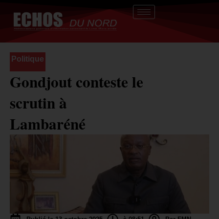
Aller
au
contenu
Politique
Gondjout conteste le
scrutin à
Lambaréné