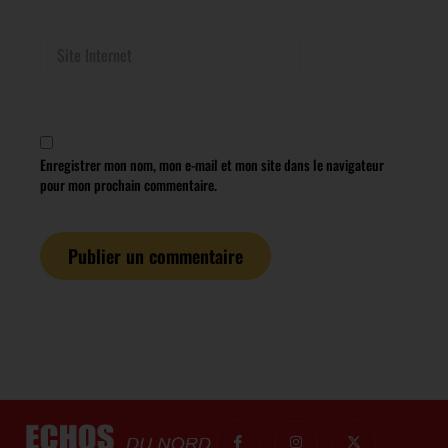
Site
Internet
Enregistrer mon nom, mon e-mail et mon site dans le navigateur
pour mon prochain commentaire.
I
I
I
X
c
c
n
-