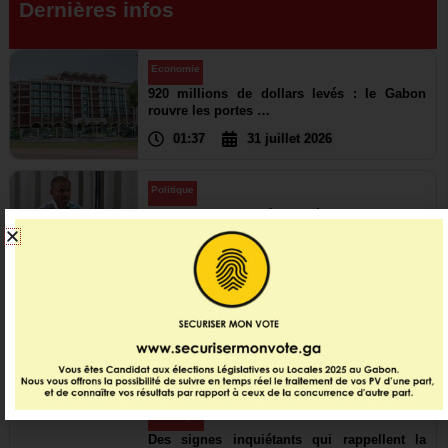
Dernières infos
Economie
920 millions de dollars levés : le Gabon
rouvre les portes …
01:37
31 juillet 2026
Politique
Les grandes priorités passées au crible
23:11
19 juillet 2026
International
,
Politique
L’eau, nouveau terrain de coopération
africaine
10:39
18 juillet 2026
Chronique
Des signes inquiétants qui rappellent la