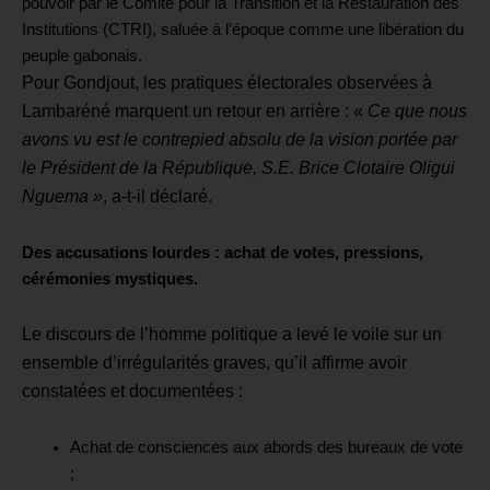
pouvoir par le Comité pour la Transition et la Restauration des
Institutions (CTRI), saluée à l’époque comme une libération du
peuple gabonais.
Pour Gondjout, les pratiques électorales observées à
Lambaréné marquent un retour en arrière : «
Ce que nous
avons vu est le contrepied absolu de la vision portée par
le Président de la République, S.E. Brice Clotaire Oligui
Nguema »
, a-t-il déclaré.
Des accusations lourdes : achat de votes, pressions,
cérémonies mystiques.
Le discours de l’homme politique a levé le voile sur un
ensemble d’irrégularités graves, qu’il affirme avoir
constatées et documentées :
Achat de consciences aux abords des bureaux de vote
;