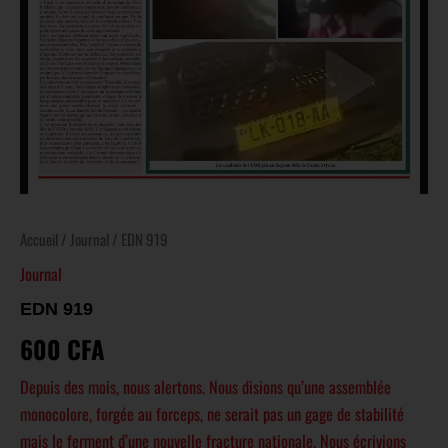
Accueil
/
Journal
/ EDN 919
Journal
EDN 919
600
CFA
Depuis des mois, nous alertons. Nous disions qu’une assemblée
monocolore, forgée au forceps, ne serait pas un gage de stabilité
mais le ferment d’une nouvelle fracture nationale. Nous écrivions