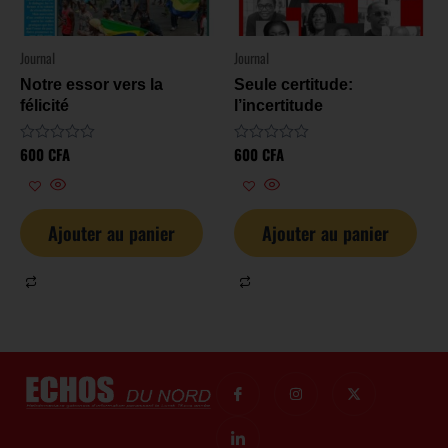
Journal
Journal
Notre essor vers la
Seule certitude:
félicité
l’incertitude
600
CFA
600
CFA
Note
Note
0
0
sur
sur
5
5
Ajouter au panier
Ajouter au panier
I
I
I
X
c
c
n
-
o
o
s
t
n
n
t
w
-
-
a
i
f
l
g
t