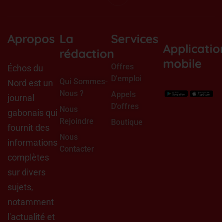
a
i
r
t
c
n
a
e
e
k
m
r
b
e
o
d
Apropos
La
Services
o
i
Applicatio
k
n
rédaction
mobile
Offres
Échos du
D'emploi
Qui Sommes-
Nord est un
Nous ?
Appels
journal
D'offres
Nous
gabonais qui
Rejoindre
Boutique
fournit des
Nous
informations
Contacter
complètes
sur divers
sujets,
notamment
l'actualité et