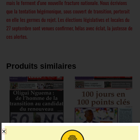
mais le ferment d’une nouvelle fracture nationale. Nous écrivions
que la tentation hégémonique, sous couvert de transition, porterait
en elle les germes du rejet. Les élections législatives et locales du
27 septembre sont venues confirmer, hélas avec éclat, la justesse de
ces alertes.
Produits similaires