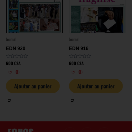
Journal
Journal
EDN 920
EDN 916
600
CFA
600
CFA
Note
Note
0
0
sur
sur
5
5
Ajouter au panier
Ajouter au panier
I
I
I
X