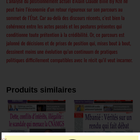
L’analyse du positionnement actuel d’Alain Claude Bilie By Nze ne
peut faire l’économie d’un retour rigoureux sur son parcours au
sommet de l’État. Car au-delà des discours récents, c’est bien la
cohérence entre les actes passés et les postures présentes qui
conditionne toute prétention à la crédibilité. Or, ce parcours est
jalonné de décisions et de prises de position qui, mises bout à bout,
dessinent moins une évolution qu’un continuum de pratiques
politiques difficilement compatibles avec le récit qu’il veut incarner.
Produits similaires