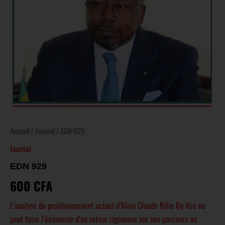
Accueil
/
Journal
/ EDN 929
Journal
EDN 929
600
CFA
L’analyse du positionnement actuel d’Alain Claude Bilie By Nze ne
peut faire l’économie d’un retour rigoureux sur son parcours au