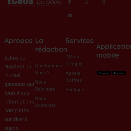
c
c
n
-
o
o
s
t
n
n
t
w
-
-
a
i
f
l
g
t
a
i
r
t
c
n
a
e
e
k
m
r
b
e
o
d
Apropos
La
Services
o
i
Applicatio
k
n
rédaction
mobile
Offres
Échos du
D'emploi
Qui Sommes-
Nord est un
Nous ?
Appels
journal
D'offres
Nous
gabonais qui
Rejoindre
Boutique
fournit des
Nous
informations
Contacter
complètes
sur divers
sujets,