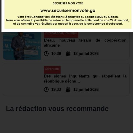
Politique
Les grandes priorités passées au crible
23:11
19 juillet 2026
International
,
Politique
L’eau, nouveau terrain de coopération
africaine
10:39
18 juillet 2026
Chronique
Des signes inquiétants qui rappellent la
république déchu…
19:33
13 juillet 2026
La rédaction vous recommande