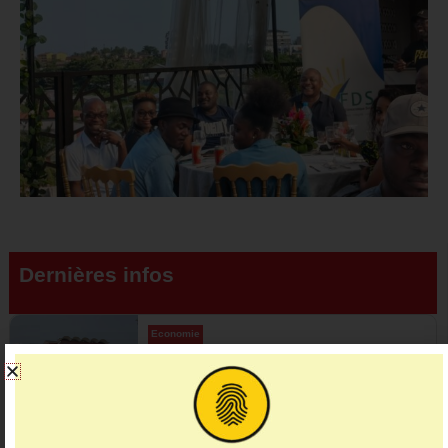
Dernières infos
Economie
920 millions de dollars levés : le Gabon
rouvre les portes …
01:37
31 juillet 2026