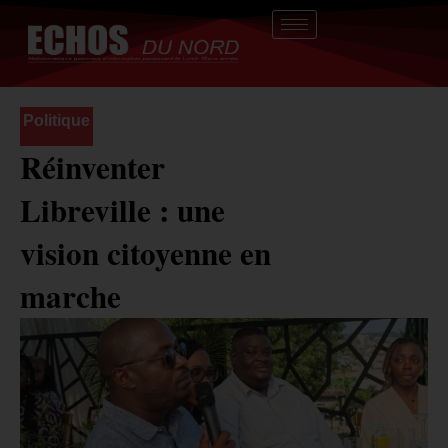
Aller
au
contenu
Politique
Réinventer
Libreville : une
vision citoyenne en
marche