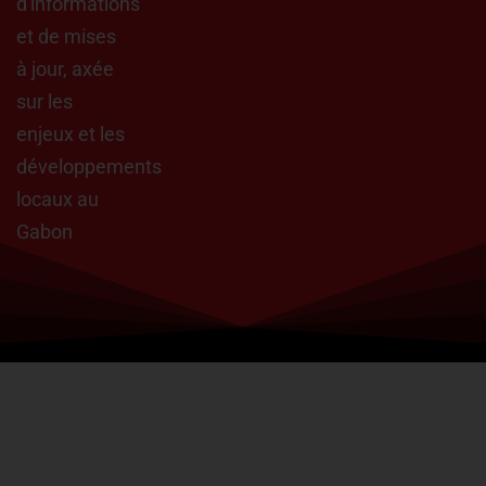
d'informations
et de mises
à jour, axée
sur les
enjeux et les
développements
locaux au
Gabon