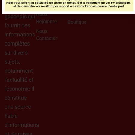
Nous ?
Appels
journal
D'offres
Nous
gabonais qui
Rejoindre
Boutique
fournit des
Nous
informations
Contacter
complètes
sur divers
sujets,
notamment
l'actualité et
l'économie Il
constitue
une source
fiable
d'informations
et de mises