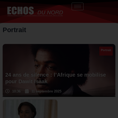
Aller
au
contenu
Portrait
Portrait
24 ans de silence : l’Afrique se mobilise
pour Dawit Isaak
10:36
11 septembre 2025