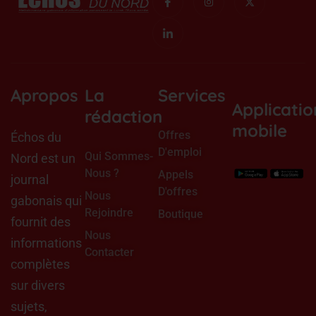
c
c
n
-
o
o
s
t
n
n
t
w
-
-
a
i
f
l
g
t
a
i
r
t
c
n
a
e
e
k
m
r
b
e
o
d
Apropos
La
Services
o
i
Applicatio
k
n
rédaction
mobile
Offres
Échos du
D'emploi
Qui Sommes-
Nord est un
Nous ?
Appels
journal
D'offres
Nous
gabonais qui
Rejoindre
Boutique
fournit des
Nous
informations
Contacter
complètes
sur divers
sujets,