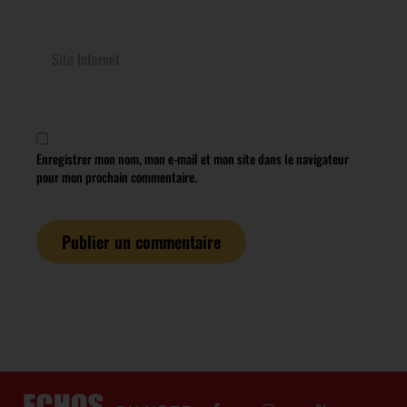
Site
Internet
Enregistrer mon nom, mon e-mail et mon site dans le navigateur
pour mon prochain commentaire.
I
I
I
X