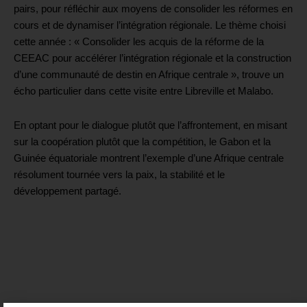
pairs, pour réfléchir aux moyens de consolider les réformes en
cours et de dynamiser l’intégration régionale. Le thème choisi
cette année : « Consolider les acquis de la réforme de la
CEEAC pour accélérer l’intégration régionale et la construction
d’une communauté de destin en Afrique centrale », trouve un
écho particulier dans cette visite entre Libreville et Malabo.
En optant pour le dialogue plutôt que l’affrontement, en misant
sur la coopération plutôt que la compétition, le Gabon et la
Guinée équatoriale montrent l’exemple d’une Afrique centrale
résolument tournée vers la paix, la stabilité et le
développement partagé.