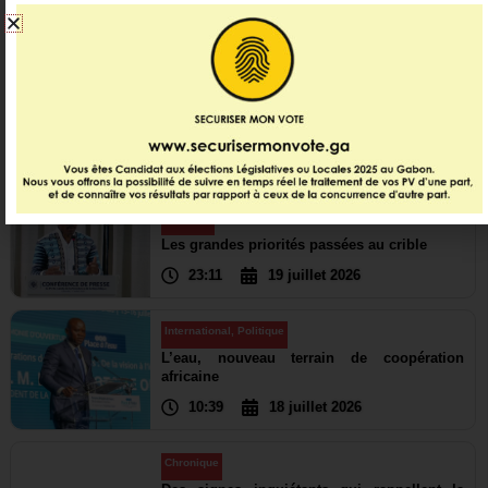
Dernières infos
Economie
920 millions de dollars levés : le Gabon
rouvre les portes …
01:37
31 juillet 2026
Politique
Les grandes priorités passées au crible
23:11
19 juillet 2026
International
,
Politique
L’eau, nouveau terrain de coopération
africaine
10:39
18 juillet 2026
Chronique