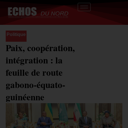
Aller
au
contenu
Politique
Paix, coopération,
intégration : la
feuille de route
gabono-équato-
guinéenne