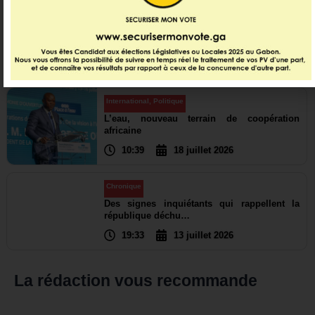
Politique
Les grandes priorités passées au crible
23:11
19 juillet 2026
International
,
Politique
L’eau, nouveau terrain de coopération
africaine
10:39
18 juillet 2026
Chronique
Des signes inquiétants qui rappellent la
république déchu…
19:33
13 juillet 2026
La rédaction vous recommande