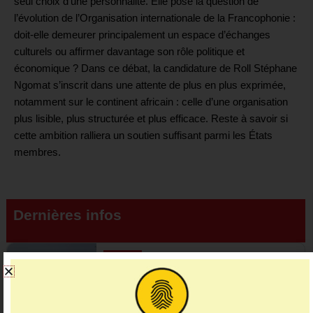
seul choix d’une personnalité. Elle pose la question de
l’évolution de l’Organisation internationale de la Francophonie :
doit-elle demeurer principalement un espace d’échanges
culturels ou affirmer davantage son rôle politique et
économique ? Dans ce débat, la candidature de Roll Stéphane
Ngomat s’inscrit dans une attente de plus en plus exprimée,
notamment sur le continent africain : celle d’une organisation
plus lisible, plus structurée et plus efficace. Reste à savoir si
cette ambition ralliera un soutien suffisant parmi les États
membres.
Dernières infos
Economie
920 millions de dollars levés : le Gabon
rouvre les portes …
01:37
31 juillet 2026