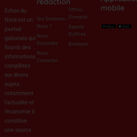
rédaction
mobile
Offres
Échos du
D'emploi
Qui Sommes-
Nord est un
Nous ?
Appels
journal
D'offres
Nous
gabonais qui
Rejoindre
Boutique
fournit des
Nous
informations
Contacter
complètes
sur divers
sujets,
notamment
l'actualité et
l'économie Il
constitue
une source