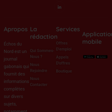
n
n
t
w
-
-
a
i
f
l
g
t
a
i
r
t
c
n
a
e
e
k
m
r
b
e
o
d
Apropos
La
Services
o
i
Applicatio
k
n
rédaction
mobile
Offres
Échos du
D'emploi
Qui Sommes-
Nord est un
Nous ?
Appels
journal
D'offres
Nous
gabonais qui
Rejoindre
Boutique
fournit des
Nous
informations
Contacter
complètes
sur divers
sujets,
notamment