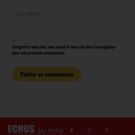
Site
Internet
Enregistrer mon nom, mon e-mail et mon site dans le navigateur
pour mon prochain commentaire.
I
I
I
X
c
c
n
-
o
o
s
t