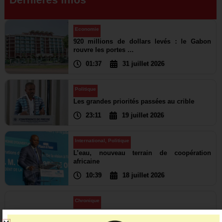
Dernières infos
Economie
920 millions de dollars levés : le Gabon
rouvre les portes …
01:37
31 juillet 2026
Politique
Les grandes priorités passées au crible
23:11
19 juillet 2026
International
,
Politique
L’eau, nouveau terrain de coopération
africaine
10:39
18 juillet 2026
Chronique
Des signes inquiétants qui rappellent la
république déchu…