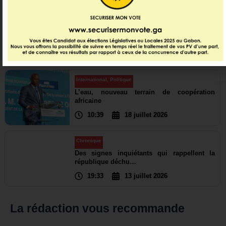
01:37
31 juillet 2026
Politique
Les grandes priorités passées au crible
23:11
19 juillet 2026
International
,
Politique
L’eau, nouveau terrain de coopération
africaine
10:39
18 juillet 2026
Chronique
Des signes inquiétants qui rappellent la
république déchu…
19:33
13 juillet 2026
La rédaction vous recommande