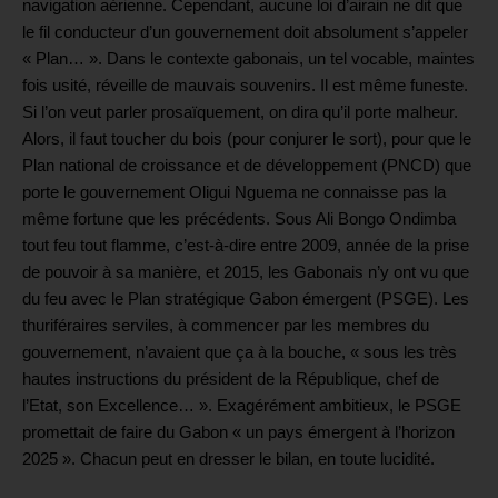
navigation aérienne. Cependant, aucune loi d’airain ne dit que
le fil conducteur d’un gouvernement doit absolument s’appeler
« Plan… ». Dans le contexte gabonais, un tel vocable, maintes
fois usité, réveille de mauvais souvenirs. Il est même funeste.
Si l’on veut parler prosaïquement, on dira qu’il porte malheur.
Alors, il faut toucher du bois (pour conjurer le sort), pour que le
Plan national de croissance et de développement (PNCD) que
porte le gouvernement Oligui Nguema ne connaisse pas la
même fortune que les précédents. Sous Ali Bongo Ondimba
tout feu tout flamme, c’est-à-dire entre 2009, année de la prise
de pouvoir à sa manière, et 2015, les Gabonais n’y ont vu que
du feu avec le Plan stratégique Gabon émergent (PSGE). Les
thuriféraires serviles, à commencer par les membres du
gouvernement, n’avaient que ça à la bouche, « sous les très
hautes instructions du président de la République, chef de
l’Etat, son Excellence… ». Exagérément ambitieux, le PSGE
promettait de faire du Gabon « un pays émergent à l’horizon
2025 ». Chacun peut en dresser le bilan, en toute lucidité.