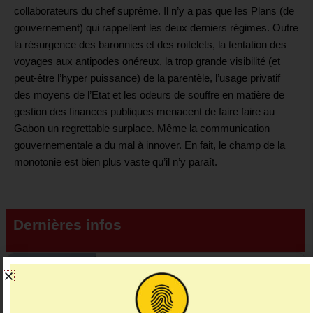
collaborateurs du chef suprême. Il n’y a pas que les Plans (de
gouvernement) qui rappellent les deux derniers régimes. Outre
la résurgence des baronnies et des roitelets, la tentation des
voyages aux antipodes onéreux, la trop grande visibilité (et
peut-être l’hyper puissance) de la parentèle, l’usage privatif
des moyens de l’Etat et les odeurs de souffre en matière de
gestion des finances publiques menacent de faire faire au
Gabon un regrettable surplace. Même la communication
gouvernementale a du mal à innover. En fait, le champ de la
monotonie est bien plus vaste qu’il n’y paraît.
Dernières infos
Economie
920 millions de dollars levés : le Gabon
rouvre les portes …