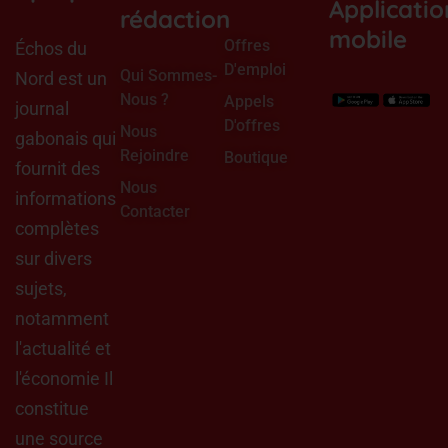
Applicatio
k
n
rédaction
mobile
Offres
Échos du
D'emploi
Qui Sommes-
Nord est un
Nous ?
Appels
journal
D'offres
Nous
gabonais qui
Rejoindre
Boutique
fournit des
Nous
informations
Contacter
complètes
sur divers
sujets,
notamment
l'actualité et
l'économie Il
constitue
une source