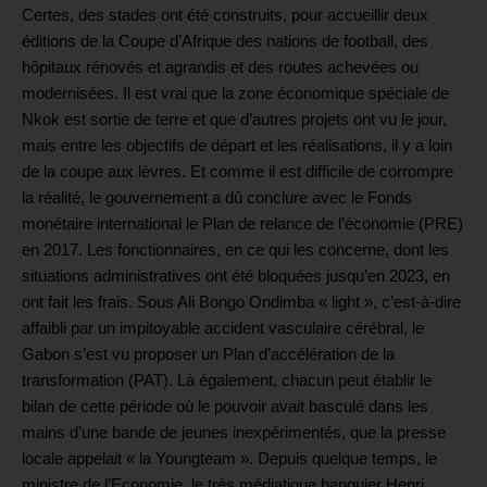
Certes, des stades ont été construits, pour accueillir deux
éditions de la Coupe d’Afrique des nations de football, des
hôpitaux rénovés et agrandis et des routes achevées ou
modernisées. Il est vrai que la zone économique spéciale de
Nkok est sortie de terre et que d’autres projets ont vu le jour,
mais entre les objectifs de départ et les réalisations, il y a loin
de la coupe aux lèvres. Et comme il est difficile de corrompre
la réalité, le gouvernement a dû conclure avec le Fonds
monétaire international le Plan de relance de l’économie (PRE)
en 2017. Les fonctionnaires, en ce qui les concerne, dont les
situations administratives ont été bloquées jusqu’en 2023, en
ont fait les frais. Sous Ali Bongo Ondimba « light », c’est-à-dire
affaibli par un impitoyable accident vasculaire cérébral, le
Gabon s’est vu proposer un Plan d’accélération de la
transformation (PAT). Là également, chacun peut établir le
bilan de cette période où le pouvoir avait basculé dans les
mains d’une bande de jeunes inexpérimentés, que la presse
locale appelait « la Youngteam ». Depuis quelque temps, le
ministre de l’Economie, le très médiatique banquier Henri