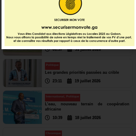
Dernières infos
Economie
920 millions de dollars levés : le Gabon
rouvre les portes …
01:37
31 juillet 2026
Politique
Les grandes priorités passées au crible
23:11
19 juillet 2026
International
,
Politique
L’eau, nouveau terrain de coopération
africaine
10:39
18 juillet 2026
Chronique