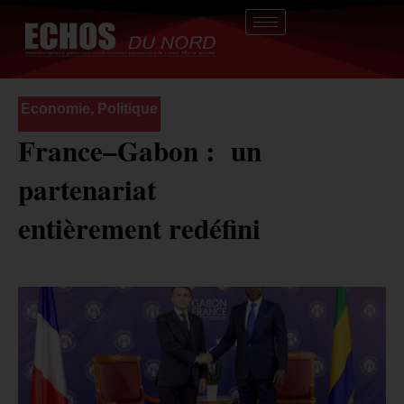
Aller
au
contenu
Economie
,
Politique
France–Gabon : un
partenariat
entièrement redéfini