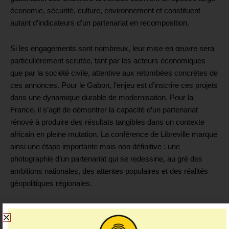
économie, sécurité, culture, environnement et constituent
autant d’indicateurs d’un partenariat en recomposition.
Si les engagements sont nombreux, leur mise en œuvre sera
particulièrement scrutée, tant par les acteurs économiques
que par la société civile, attentive aux retombées concrètes de
ces annonces. Pour le Gabon, l’enjeu est d’inscrire ces projets
dans une dynamique durable de modernisation. Pour la
France, il s’agit de démontrer la capacité d’un partenariat
rénové à produire des résultats tangibles dans un contexte
africain en pleine mutation. La conférence de Libreville marque
ainsi une étape importante mais non définitive : une
photographie d’un partenariat qui se redessine, au gré des
ambitions nationales, des attentes populaires et des réalités
géopolitiques régionales.
France
Gabon