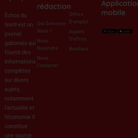
Applicatio
k
n
rédaction
mobile
Offres
Échos du
D'emploi
Qui Sommes-
Nord est un
Nous ?
Appels
journal
D'offres
Nous
gabonais qui
Rejoindre
Boutique
fournit des
Nous
informations
Contacter
complètes
sur divers
sujets,
notamment
l'actualité et
l'économie Il
constitue
une source