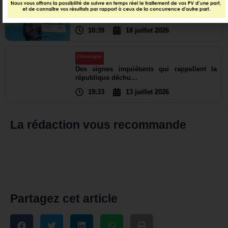
L’eau, nouveau terrain de coopération
africaine
10:39
18 juillet 2026
Chronique
Des signes inquiétants qui rappellent la
république déchu…
19:33
13 juillet 2026
La rédaction vous recommande
Partagez cet article