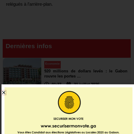
relégués à l’arrière-plan.
Dernières infos
Economie
920 millions de dollars levés : le Gabon
rouvre les portes …
01:37
31 juillet 2026
Politique
Les grandes priorités passées au crible
23:11
19 juillet 2026
International
,
Politique