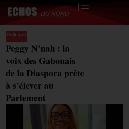
Aller
au
contenu
Politique
Peggy N’nah : la
voix des Gabonais
de la Diaspora prête
à s’élever au
Parlement