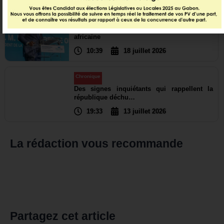
International
,
Politique
L’eau, nouveau terrain de coopération
africaine
10:39
18 juillet 2026
Chronique
Des signes inquiétants qui rappellent la
république déchu…
19:33
13 juillet 2026
La rédaction vous recommande
Partagez cet article