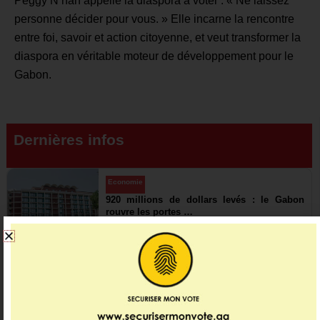
Peggy N’nah appelle la diaspora à voter : « Ne laissez
personne décider pour vous. » Elle incarne la rencontre
entre foi, savoir et action citoyenne, et veut transformer la
diaspora en véritable moteur de développement pour le
Gabon.
Dernières infos
Economie
920 millions de dollars levés : le Gabon
rouvre les portes …
01:37
31 juillet 2026
Politique
Les grandes priorités passées au crible
23:11
19 juillet 2026