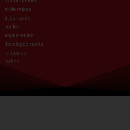
d'informations
et de mises
à jour, axée
sur les
enjeux et les
développements
locaux au
Gabon