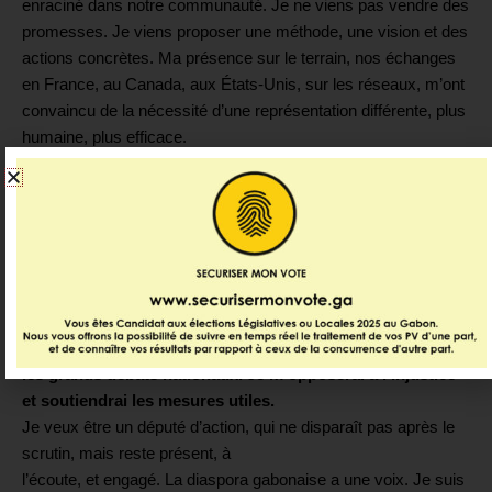
enraciné dans notre communauté. Je ne viens pas vendre des
promesses. Je viens proposer une méthode, une vision et des
actions concrètes. Ma présence sur le terrain, nos échanges
en France, au Canada, aux États-Unis, sur les réseaux, m’ont
convaincu de la nécessité d’une représentation différente, plus
humaine, plus efficace.
Si vous m’accordez votre confiance, je m’engage à:
1.
Vous représenter activement, avec transparence et
régularité (consultations publiques, comptes rendus,
présence terrain).
2.
Légiférer utilement, à partir de vos réalités: bourses,
diplômes, droits fonciers, fiscalité juste, investissements,
consulats.
3.
Plaider votre cause, en portant vos préoccupations dans
les grands débats nationaux. Je m’opposerai à l’injustice
et soutiendrai les mesures utiles.
Je veux être un député d’action, qui ne disparaît pas après le
scrutin, mais reste présent, à
l’écoute, et engagé. La diaspora gabonaise a une voix. Je suis