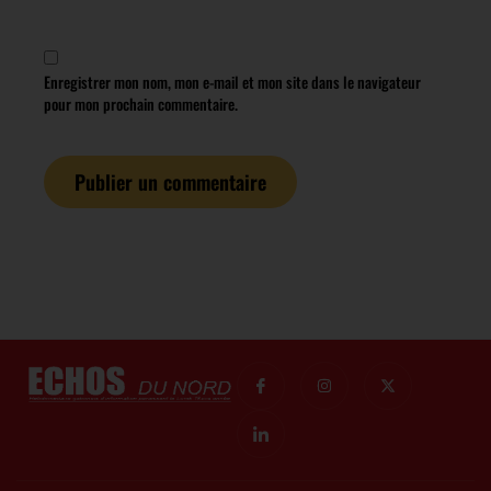
Enregistrer mon nom, mon e-mail et mon site dans le navigateur
pour mon prochain commentaire.
I
I
I
X
c
c
n
-
o
o
s
t
n
n
t
w
-
-
a
i
f
l
g
t
a
i
r
t
c
n
a
e
e
k
m
r