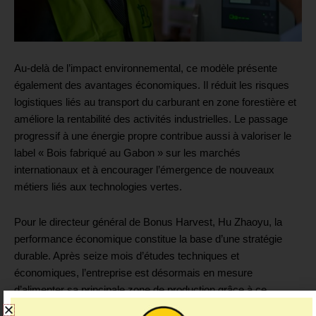
Au-delà de l’impact environnemental, ce modèle présente
également des avantages économiques. Il réduit les risques
logistiques liés au transport du carburant en zone forestière et
améliore la rentabilité des activités industrielles. Le passage
progressif à une énergie propre contribue aussi à valoriser le
label « Bois fabriqué au Gabon » sur les marchés
internationaux et à encourager l’émergence de nouveaux
métiers liés aux technologies vertes.
Pour le directeur général de Bonus Harvest, Hu Zhaoyu, la
performance économique constitue la base d’une stratégie
durable. Après seize mois d’études techniques et
économiques, l’entreprise est désormais en mesure
d’alimenter sa principale zone de production grâce à ce
système photovoltaïque associé à un dispositif de stockage.