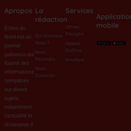
b
e
o
d
Apropos
La
Services
o
i
Applicatio
k
n
rédaction
mobile
Offres
Échos du
D'emploi
Qui Sommes-
Nord est un
Nous ?
Appels
journal
D'offres
Nous
gabonais qui
Rejoindre
Boutique
fournit des
Nous
informations
Contacter
complètes
sur divers
sujets,
notamment
l'actualité et
l'économie Il