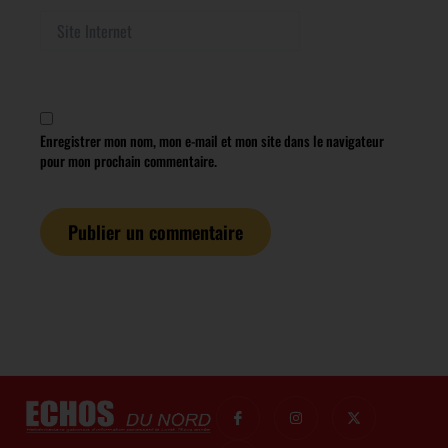
Site
Internet
Enregistrer mon nom, mon e-mail et mon site dans le navigateur
pour mon prochain commentaire.
I
I
I
X
c
c
n
-
o
o
s
t
n
n
t
w