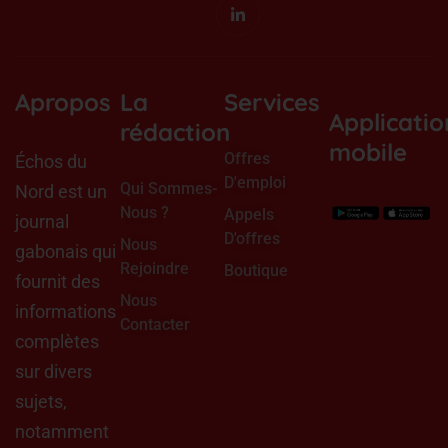
-
-
a
i
f
l
g
t
a
i
r
t
c
n
a
e
e
k
m
r
b
e
o
d
Apropos
La
Services
o
i
Applicatio
k
n
rédaction
mobile
Offres
Échos du
D'emploi
Qui Sommes-
Nord est un
Nous ?
Appels
journal
D'offres
Nous
gabonais qui
Rejoindre
Boutique
fournit des
Nous
informations
Contacter
complètes
sur divers
sujets,
notamment