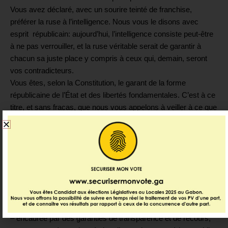
Vous avez déclaré, avec un sourire teinté de franchise,
préférer la ruse à l’intelligence. Nous vous le disons avec
esprit républicain: aujourd’hui, l’intelligence consiste peut-être
à ne pas verrouiller, et la ruse véritable serait de garantir à
chacun sa juste place y compris à ceux qui, demain, seront
vos contradicteurs.
Vous êtes, selon la Constitution, le garant de la forme
républicaine de l’État et des libertés fondamentales. C’est à ce
titre, et sans fracas, que nous vous appelons à veiller à ce que
cette réforme, déjà engagée, demeure conforme à l’esprit de la
République que vous avez promis de rebâtir.
Pour une démocratie vivante, forte de sa diversité.
Nous proposons très simplement que la mise en œuvre de
cette réforme :
– soit progressive dans ses exigences (notamment sur le seuil
et sa répartition),
– encadrée par des garanties de transparence et de recours,