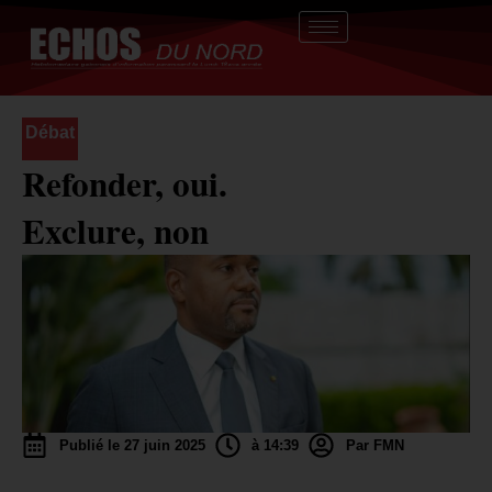
Aller
au
contenu
Débat
Refonder, oui.
Exclure, non
Publié le 27 juin 2025
à 14:39
Par FMN