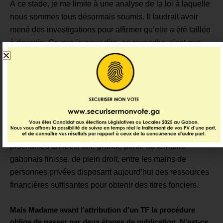
À ce stade, je me limite à une analyse de la loi à laquelle
nous sommes tous désormais soumis. Il faudrait avoir
mené des investigations pour affirmer qu’elle a été taillée
à dessein.
Ce que je peux dire, en revanche, c’est que
cette loi est pour les riches. Elle n’accorde aucun intérêt à
la valeur que représente la terre pour l’homme. Les
opportunistes rusés pourront obtenir des titres fonciers
sur certains de nos villages, puis souscrire à des prêts
bancaires, disposer de moyens financiers et poursuivre
une forme de conquête.
Nous ne serions pas étonnés qu’au terme des sept
prochaines années, une grande partie du territoire
gabonais finisse, de plein droit, entre les mains de
personnes privées disposant aujourd’hui des ressources
financières suffisantes pour obtenir des titres fonciers.
Mais Madame avant l’attribution d’un TF la procédure
oblige de passer par
deux
étapes de publication. N’est-ce