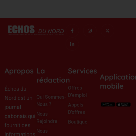
I
I
I
X
c
c
n
-
o
o
s
t
n
n
t
w
-
-
a
i
f
l
g
t
a
i
r
t
c
n
a
e
e
k
m
r
b
e
o
d
Apropos
La
Services
o
i
Applicatio
k
n
rédaction
mobile
Offres
Échos du
D'emploi
Qui Sommes-
Nord est un
Nous ?
Appels
journal
D'offres
Nous
gabonais qui
Rejoindre
Boutique
fournit des
Nous
informations