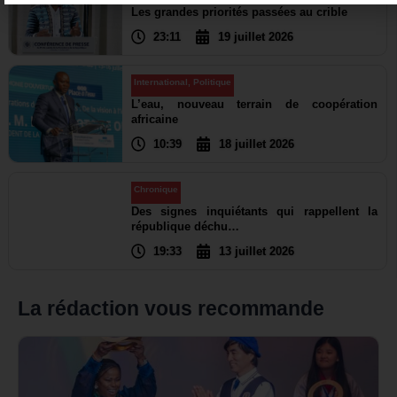
Les grandes priorités passées au crible
23:11
19 juillet 2026
International
,
Politique
L’eau, nouveau terrain de coopération
africaine
10:39
18 juillet 2026
Chronique
Des signes inquiétants qui rappellent la
république déchu…
19:33
13 juillet 2026
La rédaction vous recommande