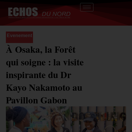
Aller
au
contenu
Evenement
À Osaka, la Forêt
qui soigne : la visite
inspirante du Dr
Kayo Nakamoto au
Pavillon Gabon