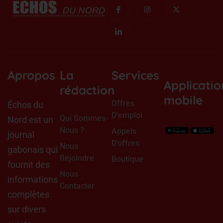
I
I
I
X
c
c
n
-
o
o
s
t
n
n
t
w
-
-
a
i
f
l
g
t
a
i
r
t
c
n
a
e
e
k
m
r
b
e
o
d
Apropos
La
Services
o
i
Applicatio
k
n
rédaction
mobile
Offres
Échos du
D'emploi
Qui Sommes-
Nord est un
Nous ?
Appels
journal
D'offres
Nous
gabonais qui
Rejoindre
Boutique
fournit des
Nous
informations
Contacter
complètes
sur divers