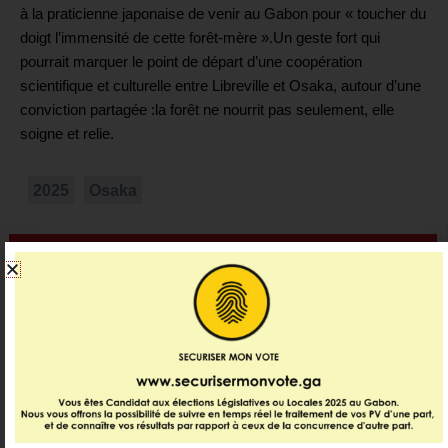
à la praticienne japonaise de venir au Gabon pour « toucher du
doigt l’immensité de cette forêt-mère ».Un geste fort qui
pourrait marquer le point de départ d’une coopération
scientifique et culturelle entre Libreville et Osaka, autour d’une
conviction partagée :la forêt ne nourrit pas seulement, elle
soigne et relie.
2025
Osaka
Dernières infos
Economie
920 millions de dollars levés : le Gabon
rouvre les portes …
01:37
31 juillet 2026
Politique